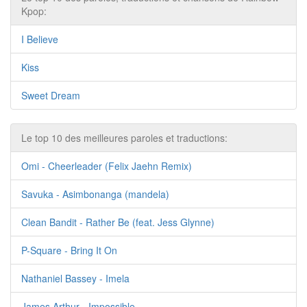
Kpop:
I Believe
Kiss
Sweet Dream
Le top 10 des meilleures paroles et traductions:
Omi - Cheerleader (Felix Jaehn Remix)
Savuka - Asimbonanga (mandela)
Clean Bandit - Rather Be (feat. Jess Glynne)
P-Square - Bring It On
Nathaniel Bassey - Imela
James Arthur - Impossible