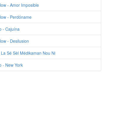
low - Amor Imposible
Flow - Perdóname
 - Cajuína
low - Desilusion
k La Sé Sèl Médikaman Nou Ni
lo - New York