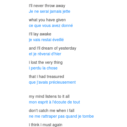
i'll never throw away
Je ne serai jamais jette
what you have given
ce que vous avez donné
i'll lay awake
je vais restai éveillé
and i'll dream of yesterday
et je rêverai d'hier
i lost the very thing
i perdu la chose
that i had treasured
que j'avais précieusement
my mind listens to it all
mon esprit à l'écoute de tout
don't catch me when i fall
ne me rattraper pas quand je tombe
i think i must again