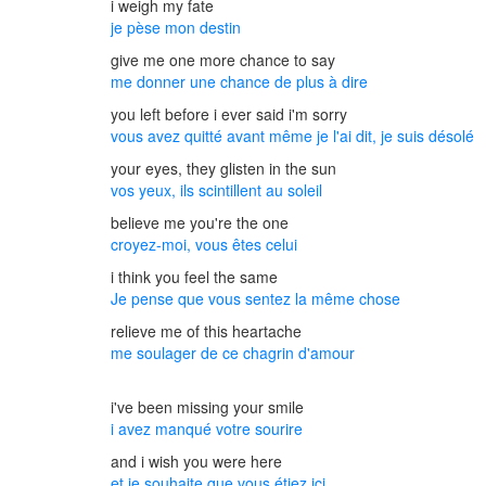
i weigh my fate
je pèse mon destin
give me one more chance to say
me donner une chance de plus à dire
you left before i ever said i'm sorry
vous avez quitté avant même je l'ai dit, je suis désolé
your eyes, they glisten in the sun
vos yeux, ils scintillent au soleil
believe me you're the one
croyez-moi, vous êtes celui
i think you feel the same
Je pense que vous sentez la même chose
relieve me of this heartache
me soulager de ce chagrin d'amour
i've been missing your smile
i avez manqué votre sourire
and i wish you were here
et je souhaite que vous étiez ici