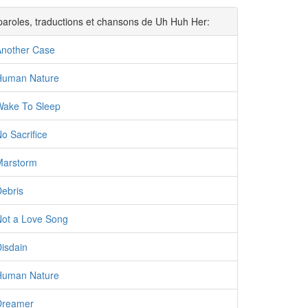
paroles, traductions et chansons de Uh Huh Her:
Another Case
Human Nature
Wake To Sleep
o Sacrifice
Marstorm
ebris
Not a Love Song
isdain
Human Nature
Dreamer