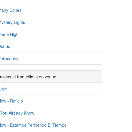
Many Colors
ystery Lights
Same High
ebris
Philosophy
nsons et traductions en vogue:
usic
low - Reflejo
 You Already Know
Flow - Estamos Perdiendo El Tiempo