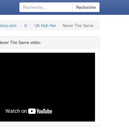
Recherche
tions.com
U
Uh Huh Her
Never The Same
Never The Same vidéo: