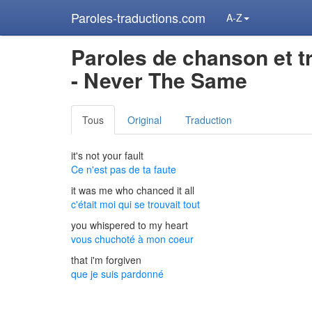
Paroles-traductions.com
A-Z
Paroles de chanson et t
- Never The Same
Tous
Original
Traduction
it's not your fault
Ce n'est pas de ta faute
it was me who chanced it all
c'était moi qui se trouvait tout
you whispered to my heart
vous chuchoté à mon coeur
that i'm forgiven
que je suis pardonné