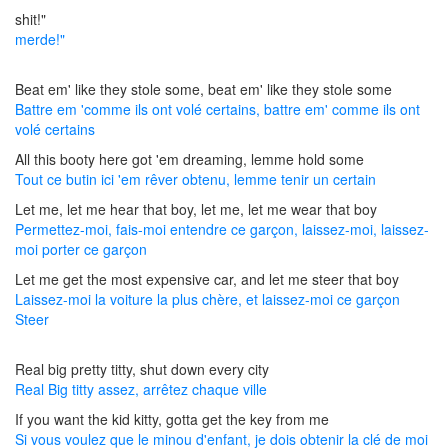
shit!"
merde!"
Beat em' like they stole some, beat em' like they stole some
Battre em 'comme ils ont volé certains, battre em' comme ils ont
volé certains
All this booty here got 'em dreaming, lemme hold some
Tout ce butin ici 'em rêver obtenu, lemme tenir un certain
Let me, let me hear that boy, let me, let me wear that boy
Permettez-moi, fais-moi entendre ce garçon, laissez-moi, laissez-
moi porter ce garçon
Let me get the most expensive car, and let me steer that boy
Laissez-moi la voiture la plus chère, et laissez-moi ce garçon
Steer
Real big pretty titty, shut down every city
Real Big titty assez, arrêtez chaque ville
If you want the kid kitty, gotta get the key from me
Si vous voulez que le minou d'enfant, je dois obtenir la clé de moi