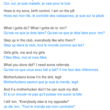
Oui, oui, je suis malade, je vais pour le tuer
Hoes is my sons, birth control, I am on the pill
Hoes est mon fils, le contrôle des naissances, je suis sur la pilule
What I gotta do? What I gotta do to 'em?
Qu'est-ce que je dois faire? Qu'est-ce que je dois faire pour 'em?
Step up in the club, everybody like who them?
Step up dans le club, tout le monde comme qui les?
Girls girls, me and my girls
Filles filles, moi et mes filles
What you done did? I need some referrals
Qu'est-ce que vous avez fait a fait? Il me faut des références
Motherfuckers know I'm the shit, legit
Motherfuckers savent que je suis la merde, legit
And if a motherfucker don't he can suck my dick
Et si un enculé ne pas qu'il puisse me sucer la bite
I tell 'em, "Everybody else is my opposite!"
Je dis 'em, "Tout le monde est mon contraire!"