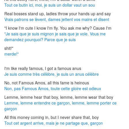
Tout ce butin ici, moi, je suis un dollar vaut un sou
Real bosses stand up, ladies throw your hands up and say
Vrais patrons se lèvent, dames jettent vos mains et disent
"I know I'm cute I know I'm fly. You ask me why? Cause I'm
"Je sais que je suis mignon je sais que je vole. Vous me
demandez pourquoi? Parce que je suis
shit!"
merde!"
I'm like really famous, I got a famous anus
Je suis comme très célèbre, je suis un anus célèbre
No, not Famous Amos, all this fame is heinous
Non, pas Famous Amos, toute cette gloire est odieux
Lemme, lemme hear that boy, lemme, lemme wear that boy
Lemme, lemme entendre ce garçon, lemme, lemme porter ce
garçon
All this money coming in, but I never share that, boy
Tout cet argent arrive, mais je ne partage que, garçon