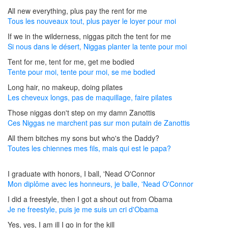
All new everything, plus pay the rent for me
Tous les nouveaux tout, plus payer le loyer pour moi
If we in the wilderness, niggas pitch the tent for me
Si nous dans le désert, Niggas planter la tente pour moi
Tent for me, tent for me, get me bodied
Tente pour moi, tente pour moi, se me bodied
Long hair, no makeup, doing pilates
Les cheveux longs, pas de maquillage, faire pilates
Those niggas don't step on my damn Zanottis
Ces Niggas ne marchent pas sur mon putain de Zanottis
All them bitches my sons but who's the Daddy?
Toutes les chiennes mes fils, mais qui est le papa?
I graduate with honors, I ball, 'Nead O'Connor
Mon diplôme avec les honneurs, je balle, 'Nead O'Connor
I did a freestyle, then I got a shout out from Obama
Je ne freestyle, puis je me suis un cri d'Obama
Yes, yes, I am ill I go in for the kill