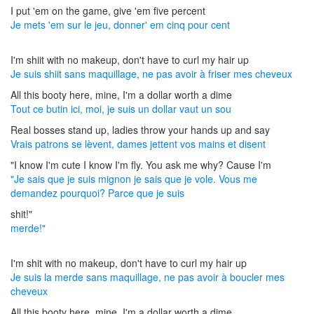
I put 'em on the game, give 'em five percent
Je mets 'em sur le jeu, donner' em cinq pour cent
I'm shiit with no makeup, don't have to curl my hair up
Je suis shiit sans maquillage, ne pas avoir à friser mes cheveux
All this booty here, mine, I'm a dollar worth a dime
Tout ce butin ici, moi, je suis un dollar vaut un sou
Real bosses stand up, ladies throw your hands up and say
Vrais patrons se lèvent, dames jettent vos mains et disent
"I know I'm cute I know I'm fly. You ask me why? Cause I'm
"Je sais que je suis mignon je sais que je vole. Vous me
demandez pourquoi? Parce que je suis
shit!"
merde!"
I'm shit with no makeup, don't have to curl my hair up
Je suis la merde sans maquillage, ne pas avoir à boucler mes
cheveux
All this booty here, mine, I'm a dollar worth a dime