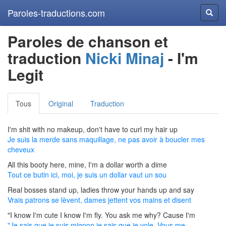
Paroles-traductions.com
Reche
Paroles de chanson et
traduction
Nicki Minaj
- I'm
Legit
Tous
Original
Traduction
I'm shit with no makeup, don't have to curl my hair up
Je suis la merde sans maquillage, ne pas avoir à boucler mes
cheveux
All this booty here, mine, I'm a dollar worth a dime
Tout ce butin ici, moi, je suis un dollar vaut un sou
Real bosses stand up, ladies throw your hands up and say
Vrais patrons se lèvent, dames jettent vos mains et disent
"I know I'm cute I know I'm fly. You ask me why? Cause I'm
"Je sais que je suis mignon je sais que je vole. Vous me