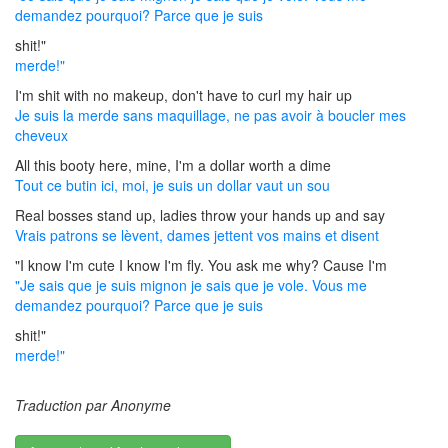
demandez pourquoi? Parce que je suis
shit!"
merde!"
I'm shit with no makeup, don't have to curl my hair up
Je suis la merde sans maquillage, ne pas avoir à boucler mes
cheveux
All this booty here, mine, I'm a dollar worth a dime
Tout ce butin ici, moi, je suis un dollar vaut un sou
Real bosses stand up, ladies throw your hands up and say
Vrais patrons se lèvent, dames jettent vos mains et disent
"I know I'm cute I know I'm fly. You ask me why? Cause I'm
"Je sais que je suis mignon je sais que je vole. Vous me
demandez pourquoi? Parce que je suis
shit!"
merde!"
Traduction par Anonyme