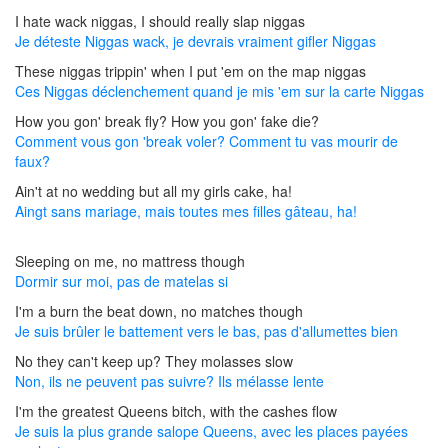
I hate wack niggas, I should really slap niggas
Je déteste Niggas wack, je devrais vraiment gifler Niggas
These niggas trippin' when I put 'em on the map niggas
Ces Niggas déclenchement quand je mis 'em sur la carte Niggas
How you gon' break fly? How you gon' fake die?
Comment vous gon 'break voler? Comment tu vas mourir de
faux?
Ain't at no wedding but all my girls cake, ha!
Aingt sans mariage, mais toutes mes filles gâteau, ha!
Sleeping on me, no mattress though
Dormir sur moi, pas de matelas si
I'm a burn the beat down, no matches though
Je suis brûler le battement vers le bas, pas d'allumettes bien
No they can't keep up? They molasses slow
Non, ils ne peuvent pas suivre? Ils mélasse lente
I'm the greatest Queens bitch, with the cashes flow
Je suis la plus grande salope Queens, avec les places payées