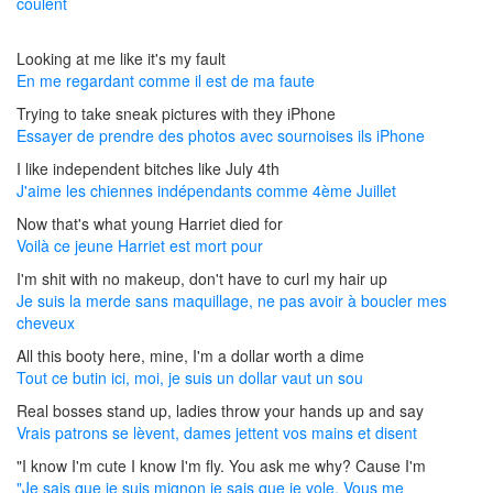
coulent
Looking at me like it's my fault
En me regardant comme il est de ma faute
Trying to take sneak pictures with they iPhone
Essayer de prendre des photos avec sournoises ils iPhone
I like independent bitches like July 4th
J'aime les chiennes indépendants comme 4ème Juillet
Now that's what young Harriet died for
Voilà ce jeune Harriet est mort pour
I'm shit with no makeup, don't have to curl my hair up
Je suis la merde sans maquillage, ne pas avoir à boucler mes
cheveux
All this booty here, mine, I'm a dollar worth a dime
Tout ce butin ici, moi, je suis un dollar vaut un sou
Real bosses stand up, ladies throw your hands up and say
Vrais patrons se lèvent, dames jettent vos mains et disent
"I know I'm cute I know I'm fly. You ask me why? Cause I'm
"Je sais que je suis mignon je sais que je vole. Vous me