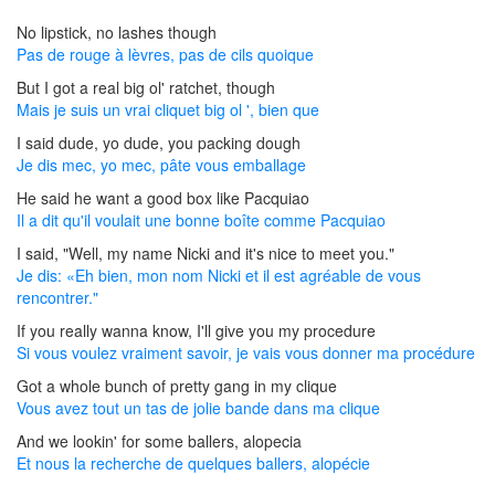
No lipstick, no lashes though
Pas de rouge à lèvres, pas de cils quoique
But I got a real big ol' ratchet, though
Mais je suis un vrai cliquet big ol ', bien que
I said dude, yo dude, you packing dough
Je dis mec, yo mec, pâte vous emballage
He said he want a good box like Pacquiao
Il a dit qu'il voulait une bonne boîte comme Pacquiao
I said, "Well, my name Nicki and it's nice to meet you."
Je dis: «Eh bien, mon nom Nicki et il est agréable de vous
rencontrer."
If you really wanna know, I'll give you my procedure
Si vous voulez vraiment savoir, je vais vous donner ma procédure
Got a whole bunch of pretty gang in my clique
Vous avez tout un tas de jolie bande dans ma clique
And we lookin' for some ballers, alopecia
Et nous la recherche de quelques ballers, alopécie