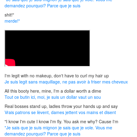
demandez pourquoi? Parce que je suis
shit!"
merde!"
I'm legit with no makeup, don't have to curl my hair up
Je suis legit sans maquillage, ne pas avoir à friser mes cheveux
All this booty here, mine, I'm a dollar worth a dime
Tout ce butin ici, moi, je suis un dollar vaut un sou
Real bosses stand up, ladies throw your hands up and say
Vrais patrons se lèvent, dames jettent vos mains et disent
"I know I'm cute I know I'm fly. You ask me why? Cause I'm
"Je sais que je suis mignon je sais que je vole. Vous me
demandez pourquoi? Parce que je suis