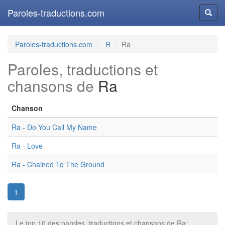
Paroles-traductions.com
Reche
Paroles-traductions.com
R
Ra
Paroles, traductions et
chansons de
Ra
Chanson
Ra - Do You Call My Name
Ra - Love
Ra - Chained To The Ground
1
Le top 10 des paroles, traductions et chansons de Ra: