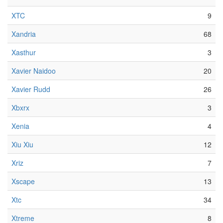
XTC
9
Xandria
68
Xasthur
3
Xavier Naidoo
20
Xavier Rudd
26
Xbxrx
3
Xenia
4
Xiu Xiu
12
Xriz
7
Xscape
13
Xtc
34
Xtreme
8