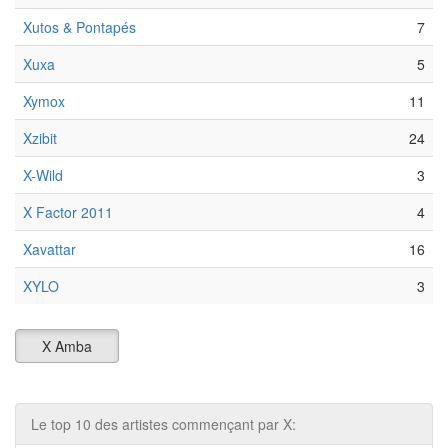
Xutos & Pontapés
7
Xuxa
5
Xymox
11
Xzibit
24
X-Wild
3
X Factor 2011
4
Xavattar
16
XYLO
3
X Amba
Le top 10 des artistes commençant par X: