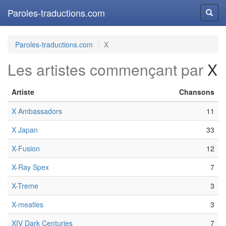
Paroles-traductions.com
Reche
Paroles-traductions.com
X
Les artistes commençant par
X
Artiste
Chansons
X Ambassadors
11
X Japan
33
X-Fusion
12
X-Ray Spex
7
X-Treme
3
X-meatles
3
XIV Dark Centuries
7