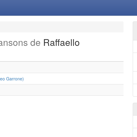
hansons de
Raffaello
tteo Garrone)