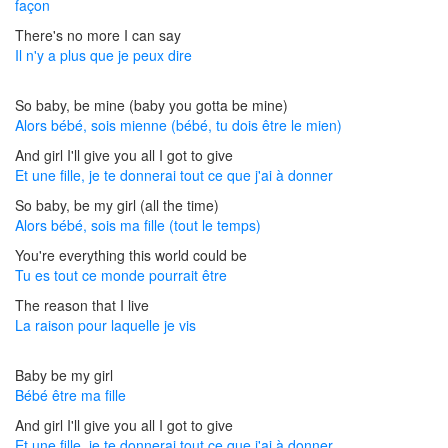
façon
There's no more I can say
Il n'y a plus que je peux dire
So baby, be mine (baby you gotta be mine)
Alors bébé, sois mienne (bébé, tu dois être le mien)
And girl I'll give you all I got to give
Et une fille, je te donnerai tout ce que j'ai à donner
So baby, be my girl (all the time)
Alors bébé, sois ma fille (tout le temps)
You're everything this world could be
Tu es tout ce monde pourrait être
The reason that I live
La raison pour laquelle je vis
Baby be my girl
Bébé être ma fille
And girl I'll give you all I got to give
Et une fille, je te donnerai tout ce que j'ai à donner