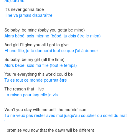
Aujourd'hui
It's never gonna fade
Il ne va jamais disparaître
So baby, be mine (baby you gotta be mine)
Alors bébé, sois mienne (bébé, tu dois être le mien)
And girl I'll give you all I got to give
Et une fille, je te donnerai tout ce que j'ai à donner
So baby, be my girl (all the time)
Alors bébé, sois ma fille (tout le temps)
You're everything this world could be
Tu es tout ce monde pourrait être
The reason that I live
La raison pour laquelle je vis
Won't you stay with me until the mornin' sun
Tu ne veux pas rester avec moi jusqu'au coucher du soleil du mat
'
I promise you now that the dawn will be different