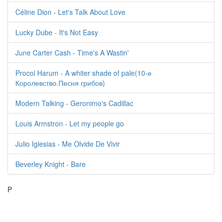
Céline Dion - Let's Talk About Love
Lucky Dube - It's Not Easy
June Carter Cash - Time's A Wastin'
Procol Harum - A whiter shade of pale(10-е
Королевство.Песня грибов)
Modern Talking - Geronimo's Cadillac
Louis Armstron - Let my people go
Julio Iglesias - Me Olvide De Vivir
Beverley Knight - Bare
P