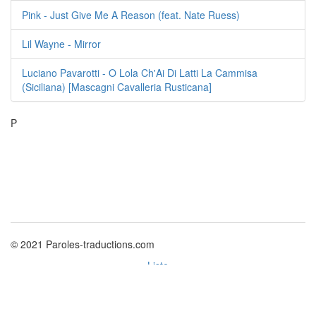
Pink - Just Give Me A Reason (feat. Nate Ruess)
Lil Wayne - Mirror
Luciano Pavarotti - O Lola Ch'Ai Di Latti La Cammisa
(Siciliana) [Mascagni Cavalleria Rusticana]
P
© 2021 Paroles-traductions.com
Liste
Politique des cookies
Nouvelles