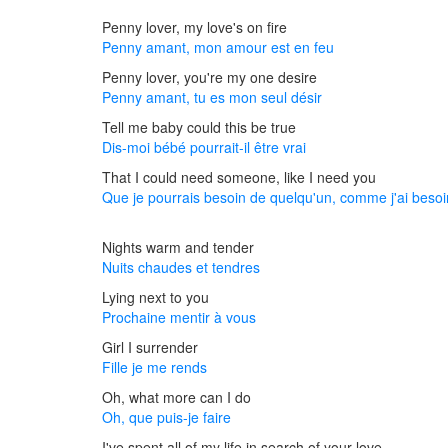
Penny lover, my love's on fire
Penny amant, mon amour est en feu
Penny lover, you're my one desire
Penny amant, tu es mon seul désir
Tell me baby could this be true
Dis-moi bébé pourrait-il être vrai
That I could need someone, like I need you
Que je pourrais besoin de quelqu'un, comme j'ai besoi
Nights warm and tender
Nuits chaudes et tendres
Lying next to you
Prochaine mentir à vous
Girl I surrender
Fille je me rends
Oh, what more can I do
Oh, que puis-je faire
I've spent all of my life in search of your love