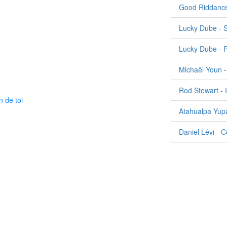
Good Riddance
Lucky Dube - 
Lucky Dube - P
Michaël Youn
Rod Stewart - 
n de toi
Atahualpa Yup
Daniel Lévi - 