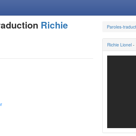
raduction
Richie
Paroles-traduc
Richie Lionel
- 
ur