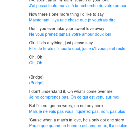
J'ai passé toute ma vie à la recherche de votre amour
Now there's one more thing I'd like to say
Maintenant, il ya une chose que je voudrais dire
Don't you ever take your sweet love away
Ne vous prenez jamais votre amour doux loin
Girl I'll do anything, just please stay
Fille Je ferais n'importe quoi, juste s'il vous plaît rester
Oh, Oh
Oh, Oh
(Bridge)
(Bridge)
I don't understand it, Oh what's come over me
Je ne comprends pas, Oh ce qui est venu sur moi
But I'm not gonna worry, no not anymore
Mais je ne vais pas vous inquiétez pas, non, pas plus
'Cause when a man's in love, he's only got one story
Parce que quand un homme est amoureux, il a seuleme