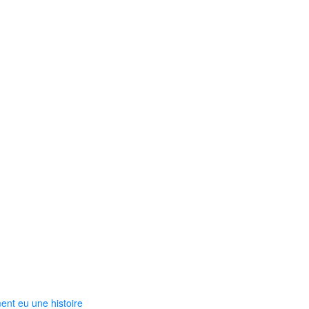
nt eu une histoire