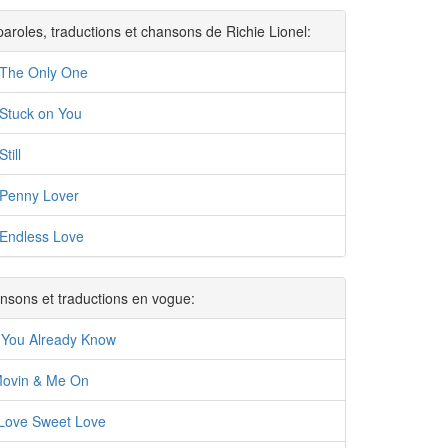
aroles, traductions et chansons de Richie Lionel:
- The Only One
 Stuck on You
till
- Penny Lover
- Endless Love
nsons et traductions en vogue:
 You Already Know
 Movin & Me On
 Love Sweet Love