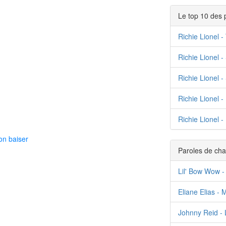
Le top 10 des p
Richie Lionel 
Richie Lionel -
Richie Lionel - S
Richie Lionel 
Richie Lionel 
on baiser
Paroles de cha
Lil' Bow Wow -
Eliane Elias -
Johnny Reid -