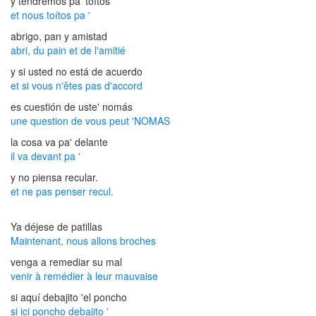
y tendremos pa' toítos
et nous toítos pa '
abrigo, pan y amistad
abri, du pain et de l'amitié
y si usted no está de acuerdo
et si vous n'êtes pas d'accord
es cuestión de uste' nomás
une question de vous peut 'NOMAS
la cosa va pa' delante
il va devant pa '
y no piensa recular.
et ne pas penser recul.
Ya déjese de patillas
Maintenant, nous allons broches
venga a remediar su mal
venir à remédier à leur mauvaise
si aquí debajito 'el poncho
si ici poncho debajito '