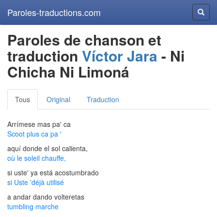
Paroles-traductions.com
Reche
Paroles de chanson et
traduction
Víctor Jara
- Ni
Chicha Ni Limoná
Tous
Original
Traduction
Arrímese mas pa' ca
Scoot plus ca pa '
aquí donde el sol calienta,
où le soleil chauffe,
si uste' ya está acostumbrado
si Uste 'déjà utilisé
a andar dando volteretas
tumbling marche