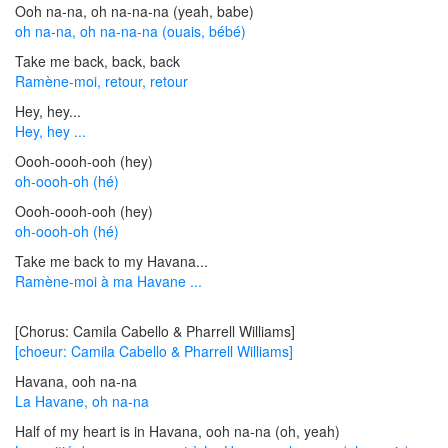
Ooh na-na, oh na-na-na (yeah, babe)
oh na-na, oh na-na-na (ouais, bébé)
Take me back, back, back
Ramène-moi, retour, retour
Hey, hey...
Hey, hey ...
Oooh-oooh-ooh (hey)
oh-oooh-oh (hé)
Oooh-oooh-ooh (hey)
oh-oooh-oh (hé)
Take me back to my Havana...
Ramène-moi à ma Havane ...
[Chorus: Camila Cabello & Pharrell Williams]
[choeur: Camila Cabello & Pharrell Williams]
Havana, ooh na-na
La Havane, oh na-na
Half of my heart is in Havana, ooh na-na (oh, yeah)