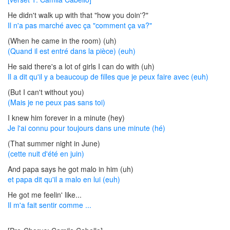
He didn't walk up with that "how you doin'?"
Il n'a pas marché avec ça "comment ça va?"
(When he came in the room) (uh)
(Quand il est entré dans la pièce) (euh)
He said there's a lot of girls I can do with (uh)
Il a dit qu'il y a beaucoup de filles que je peux faire avec (euh)
(But I can't without you)
(Mais je ne peux pas sans toi)
I knew him forever in a minute (hey)
Je l'ai connu pour toujours dans une minute (hé)
(That summer night in June)
(cette nuit d'été en juin)
And papa says he got malo in him (uh)
et papa dit qu'il a malo en lui (euh)
He got me feelin' like...
Il m'a fait sentir comme ...