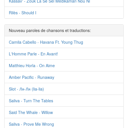
Kassav' - Zouk La Sé Sèl Médikaman Nou Ni
Rilès - Should I
Nouveau paroles de chansons et traductions:
Camila Cabello - Havana Ft. Young Thug
L'Homme Parle - En Avant!
Matthieu Horla - On Aime
Amber Pacific - Runaway
Slot - Ля-Ля (lia-lia)
Saliva - Turn The Tables
Said The Whale - Willow
Saliva - Prove Me Wrong