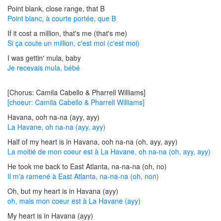
Point blank, close range, that B
Point blanc, à courte portée, que B
If it cost a million, that's me (that's me)
Si ça coute un million, c'est moi (c'est moi)
I was gettin' mula, baby
Je recevais mula, bébé
[Chorus: Camila Cabello & Pharrell Williams]
[choeur: Camila Cabello & Pharrell Williams]
Havana, ooh na-na (ayy, ayy)
La Havane, oh na-na (ayy, ayy)
Half of my heart is in Havana, ooh na-na (oh, ayy, ayy)
La moitié de mon coeur est à La Havane, oh na-na (oh, ayy, ayy)
He took me back to East Atlanta, na-na-na (oh, no)
Il m'a ramené à East Atlanta, na-na-na (oh, non)
Oh, but my heart is in Havana (ayy)
oh, mais mon coeur est à La Havane (ayy)
My heart is in Havana (ayy)