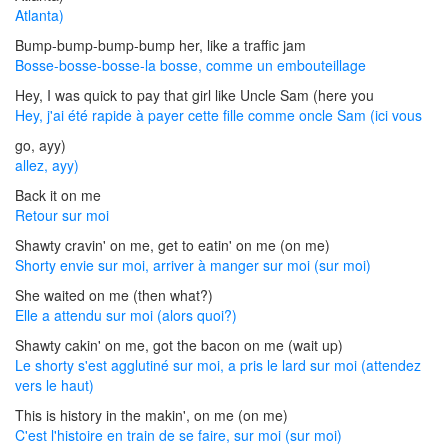
Atlanta)
Bump-bump-bump-bump her, like a traffic jam
Bosse-bosse-bosse-la bosse, comme un embouteillage
Hey, I was quick to pay that girl like Uncle Sam (here you
Hey, j'ai été rapide à payer cette fille comme oncle Sam (ici vous
go, ayy)
allez, ayy)
Back it on me
Retour sur moi
Shawty cravin' on me, get to eatin' on me (on me)
Shorty envie sur moi, arriver à manger sur moi (sur moi)
She waited on me (then what?)
Elle a attendu sur moi (alors quoi?)
Shawty cakin' on me, got the bacon on me (wait up)
Le shorty s'est agglutiné sur moi, a pris le lard sur moi (attendez
vers le haut)
This is history in the makin', on me (on me)
C'est l'histoire en train de se faire, sur moi (sur moi)