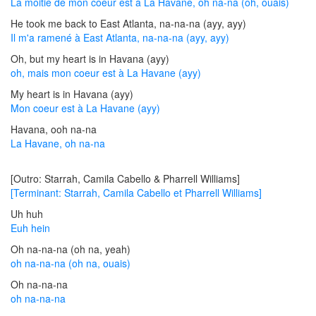
La moitié de mon coeur est à La Havane, oh na-na (oh, ouais)
He took me back to East Atlanta, na-na-na (ayy, ayy)
Il m'a ramené à East Atlanta, na-na-na (ayy, ayy)
Oh, but my heart is in Havana (ayy)
oh, mais mon coeur est à La Havane (ayy)
My heart is in Havana (ayy)
Mon coeur est à La Havane (ayy)
Havana, ooh na-na
La Havane, oh na-na
[Outro: Starrah, Camila Cabello & Pharrell Williams]
[Terminant: Starrah, Camila Cabello et Pharrell Williams]
Uh huh
Euh hein
Oh na-na-na (oh na, yeah)
oh na-na-na (oh na, ouais)
Oh na-na-na
oh na-na-na