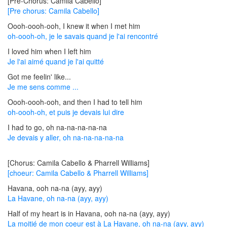
[Pre-Chorus: Camila Cabello]
[Pre chorus: Camila Cabello]
Oooh-oooh-ooh, I knew it when I met him
oh-oooh-oh, je le savais quand je l'ai rencontré
I loved him when I left him
Je l'ai aimé quand je l'ai quitté
Got me feelin' like...
Je me sens comme ...
Oooh-oooh-ooh, and then I had to tell him
oh-oooh-oh, et puis je devais lui dire
I had to go, oh na-na-na-na-na
Je devais y aller, oh na-na-na-na-na
[Chorus: Camila Cabello & Pharrell Williams]
[choeur: Camila Cabello & Pharrell Williams]
Havana, ooh na-na (ayy, ayy)
La Havane, oh na-na (ayy, ayy)
Half of my heart is in Havana, ooh na-na (ayy, ayy)
La moitié de mon coeur est à La Havane, oh na-na (ayy, ayy)