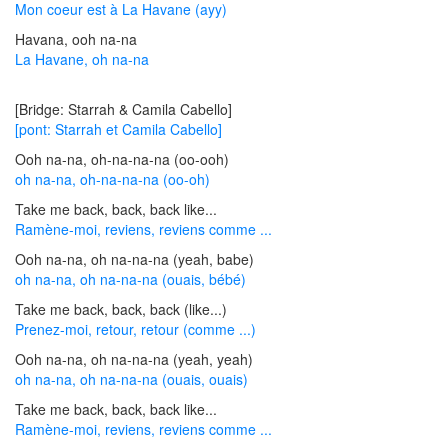
Mon coeur est à La Havane (ayy)
Havana, ooh na-na
La Havane, oh na-na
[Bridge: Starrah & Camila Cabello]
[pont: Starrah et Camila Cabello]
Ooh na-na, oh-na-na-na (oo-ooh)
oh na-na, oh-na-na-na (oo-oh)
Take me back, back, back like...
Ramène-moi, reviens, reviens comme ...
Ooh na-na, oh na-na-na (yeah, babe)
oh na-na, oh na-na-na (ouais, bébé)
Take me back, back, back (like...)
Prenez-moi, retour, retour (comme ...)
Ooh na-na, oh na-na-na (yeah, yeah)
oh na-na, oh na-na-na (ouais, ouais)
Take me back, back, back like...
Ramène-moi, reviens, reviens comme ...