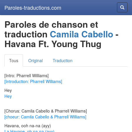
Paroles-traductions.com
Reche
Paroles de chanson et
traduction
Camila Cabello
-
Havana Ft. Young Thug
Tous
Original
Traduction
[Intro: Pharrell Williams]
[Introduction: Pharrell Williams]
Hey
Hey
[Chorus: Camila Cabello & Pharrell Williams]
[choeur: Camila Cabello & Pharrell Williams]
Havana, ooh na-na (ayy)
La Havane, oh na-na (ayy)