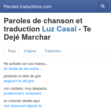
Paroles-traductions.com
Reche
Paroles de chanson et
traduction
Luz Casal
- Te
Dejé Marchar
Tous
Original
Traduction
He soñado con tus manos...
Je rêvais de tes mains ...
pintando el cielo de gris
peignant le ciel gris
con cuidado, muy despacio,
prudemment, lentement,
yo mirando desde aquí
moi observant depuis ici