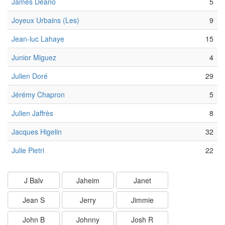
James Deano
5
Joyeux Urbains (Les)
9
Jean-luc Lahaye
15
Junior Miguez
4
Julien Doré
29
Jérémy Chapron
5
Julien Jaffrès
8
Jacques Higelin
32
Julie Pietri
22
J Balv
Jaheim
Janet
Jean S
Jerry
Jimmie
John B
Johnny
Josh R