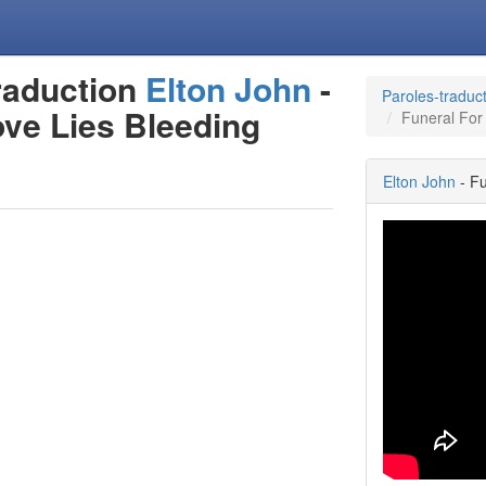
raduction
Elton John
-
Paroles-traduc
ove Lies Bleeding
Funeral For 
Elton John
- Fu