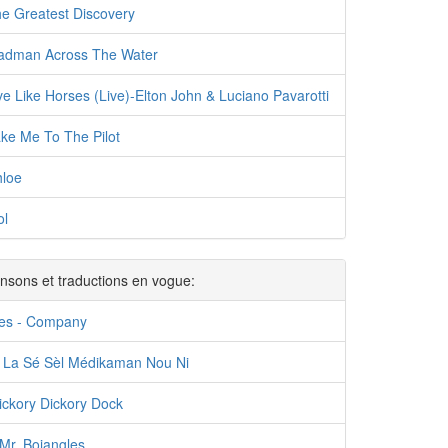
he Greatest Discovery
Madman Across The Water
ve Like Horses (Live)-Elton John & Luciano Pavarotti
ake Me To The Pilot
hloe
ol
nsons et traductions en vogue:
nes - Company
k La Sé Sèl Médikaman Nou Ni
ickory Dickory Dock
Mr. Bojangles