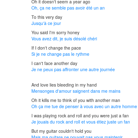
Oh it doesn't seem a year ago
Oh, ça ne semble pas avoir été un an
To this very day
Jusqu'à ce jour
You said I'm sorry honey
Vous avez dit, je suis désolé chéri
If I don't change the pace
Si je ne change pas le rythme
I can't face another day
Je ne peux pas affronter une autre journée
And love lies bleeding in my hand
Mensonges d'amour saignent dans me mains
Oh it kills me to think of you with another man
Oh ça me tue de penser à vous avec un autre homme
I was playing rock and roll and you were just a fan
Je jouais du rock and roll et vous étiez juste un fan
But my guitar couldn't hold you
Mais ma guitare ne pouvait pas vous maintenir