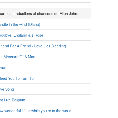
paroles, traductions et chansons de Elton John:
ndle in the wind (Diana)
oodbye, England & s Rose
uneral For A Friend / Love Lies Bleeding
The Measure Of A Man
evon
 Need You To Turn To
ove Song
st Like Belgium
w wonderful life is while you're in the world