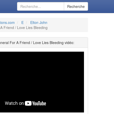
Recherche
tions.com
E
Elton John
A Friend / Love Lies Bleeding
neral For A Friend / Love Lies Bleeding vidéo: