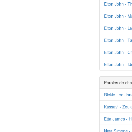
Elton John - T
Elton John - 
Elton John - Li
Elton John - T
Elton John - C
Elton John - Id
Paroles de cha
Rickie Lee Jo
Kassav' - Zou
Etta James - H
Nina Simone - 