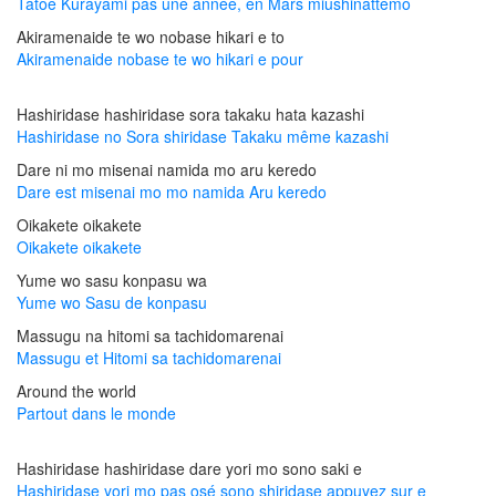
Tatoe Kurayami pas une année, en Mars miushinattemo
Akiramenaide te wo nobase hikari e to
Akiramenaide nobase te wo hikari e pour
Hashiridase hashiridase sora takaku hata kazashi
Hashiridase no Sora shiridase Takaku même kazashi
Dare ni mo misenai namida mo aru keredo
Dare est misenai mo mo namida Aru keredo
Oikakete oikakete
Oikakete oikakete
Yume wo sasu konpasu wa
Yume wo Sasu de konpasu
Massugu na hitomi sa tachidomarenai
Massugu et Hitomi sa tachidomarenai
Around the world
Partout dans le monde
Hashiridase hashiridase dare yori mo sono saki e
Hashiridase yori mo pas osé sono shiridase appuyez sur e