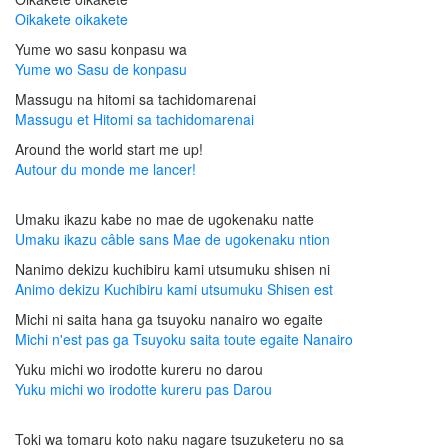
Oikakete oikakete
Yume wo sasu konpasu wa
Yume wo Sasu de konpasu
Massugu na hitomi sa tachidomarenai
Massugu et Hitomi sa tachidomarenai
Around the world start me up!
Autour du monde me lancer!
Umaku ikazu kabe no mae de ugokenaku natte
Umaku ikazu câble sans Mae de ugokenaku ntion
Nanimo dekizu kuchibiru kami utsumuku shisen ni
Animo dekizu Kuchibiru kami utsumuku Shisen est
Michi ni saita hana ga tsuyoku nanairo wo egaite
Michi n'est pas ga Tsuyoku saita toute egaite Nanairo
Yuku michi wo irodotte kureru no darou
Yuku michi wo irodotte kureru pas Darou
Toki wa tomaru koto naku nagare tsuzuketeru no sa