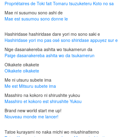
Propriétaires de Toki fait Tomaru tsuzuketeru Koto no sa
Mae ni susumou sono ashi de
Mae est susumou sono donne le
Hashiridase hashiridase dare yori mo sono saki e
Hashiridase yori mo pas osé sono shiridase appuyez sur e
Nige dasanakereba ashita wo tsukamerun da
Paige dasanakereba ashita wo da tsukamerun
Oikakete oikakete
Oikakete oikakete
Me ni utsuru subete ima
Me est Mitsuru subete ima
Masshiro na kokoro ni shirushite yukou
Masshiro et kokoro est shirushite Yukou
Brand new world start me up!
Nouveau monde me lancer!
Tatoe kurayami no naka michi wo miushinattemo