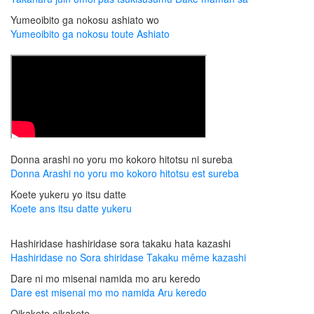
Yumeoibito ga nokosu ashiato wo
Yumeoibito ga nokosu toute Ashiato
Donna arashi no yoru mo kokoro hitotsu ni sureba
Donna Arashi no yoru mo kokoro hitotsu est sureba
Koete yukeru yo itsu datte
Koete ans itsu datte yukeru
Hashiridase hashiridase sora takaku hata kazashi
Hashiridase no Sora shiridase Takaku même kazashi
Dare ni mo misenai namida mo aru keredo
Dare est misenai mo mo namida Aru keredo
Oikakete oikakete