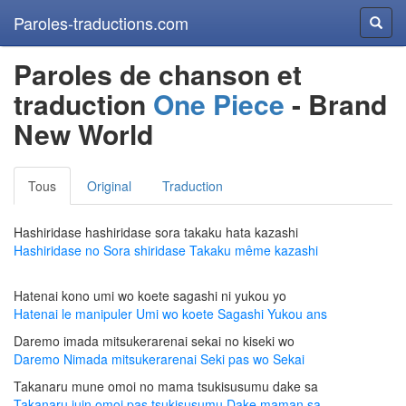
Paroles-traductions.com
Reche
Paroles de chanson et
traduction
One Piece
- Brand
New World
Tous
Original
Traduction
Hashiridase hashiridase sora takaku hata kazashi
Hashiridase no Sora shiridase Takaku même kazashi
Hatenai kono umi wo koete sagashi ni yukou yo
Hatenai le manipuler Umi wo koete Sagashi Yukou ans
Daremo imada mitsukerarenai sekai no kiseki wo
Daremo Nimada mitsukerarenai Seki pas wo Sekai
Takanaru mune omoi no mama tsukisusumu dake sa
Takanaru juin omoi pas tsukisusumu Dake maman sa