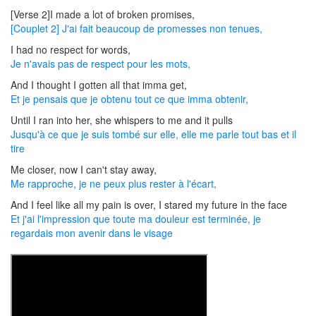
[Verse 2]I made a lot of broken promises,
[Couplet 2] J'ai fait beaucoup de promesses non tenues,
I had no respect for words,
Je n'avais pas de respect pour les mots,
And I thought I gotten all that imma get,
Et je pensais que je obtenu tout ce que imma obtenir,
Until I ran into her, she whispers to me and it pulls
Jusqu'à ce que je suis tombé sur elle, elle me parle tout bas et il
tire
Me closer, now I can't stay away,
Me rapproche, je ne peux plus rester à l'écart,
And I feel like all my pain is over, I stared my future in the face
Et j'ai l'impression que toute ma douleur est terminée, je
regardais mon avenir dans le visage