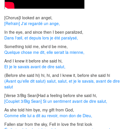
[Chorus]I looked an angel,
[Refrain] J'ai regardé un ange,
In the eye, and since then I been paralized,
Dans l'œil, et depuis lors je été paralysé,
Something told me, she'd be mine,
Quelque chose me dit, elle serait la mienne,
And I knew it before she said hi,
Et je le savais avant de dire salut,
(Before she said hi) hi, hi, and I knew it, before she said hi
(Avant qu'elle dit salut) salut, salut, et je le savais, avant de dire
salut
[Verse 3/Big Sean]Had a feeling before she said hi,
[Couplet 3/Big Sean] Si un sentiment avant de dire salut,
As she told him bye, my gift from God,
Comme elle lui a dit au revoir, mon don de Dieu,
Fallen star from the sky, Fell in love the first look