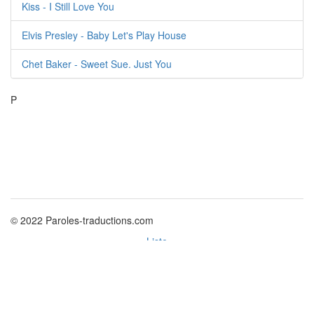
Kiss - I Still Love You
Elvis Presley - Baby Let's Play House
Chet Baker - Sweet Sue. Just You
P
© 2022 Paroles-traductions.com
Liste
Politique des cookies
Nouvelles
Paroles de chansons et traductions, lyrics.