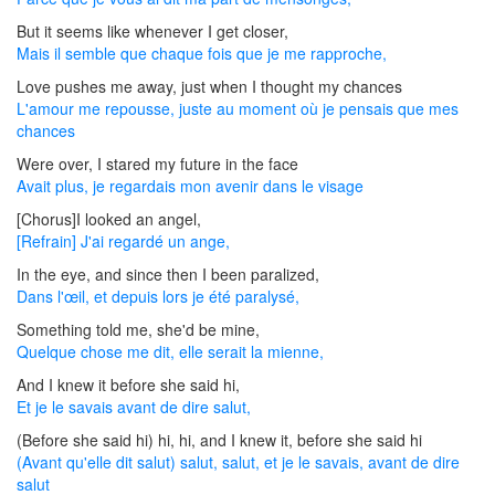
But it seems like whenever I get closer,
Mais il semble que chaque fois que je me rapproche,
Love pushes me away, just when I thought my chances
L'amour me repousse, juste au moment où je pensais que mes
chances
Were over, I stared my future in the face
Avait plus, je regardais mon avenir dans le visage
[Chorus]I looked an angel,
[Refrain] J'ai regardé un ange,
In the eye, and since then I been paralized,
Dans l'œil, et depuis lors je été paralysé,
Something told me, she'd be mine,
Quelque chose me dit, elle serait la mienne,
And I knew it before she said hi,
Et je le savais avant de dire salut,
(Before she said hi) hi, hi, and I knew it, before she said hi
(Avant qu'elle dit salut) salut, salut, et je le savais, avant de dire
salut