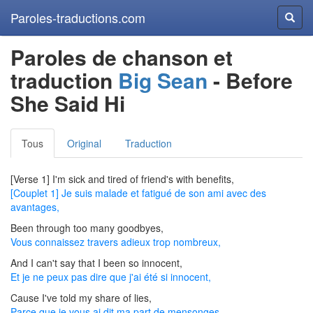
Paroles-traductions.com
Reche
Paroles de chanson et
traduction
Big Sean
- Before
She Said Hi
Tous
Original
Traduction
[Verse 1] I'm sick and tired of friend's with benefits,
[Couplet 1] Je suis malade et fatigué de son ami avec des
avantages,
Been through too many goodbyes,
Vous connaissez travers adieux trop nombreux,
And I can't say that I been so innocent,
Et je ne peux pas dire que j'ai été si innocent,
Cause I've told my share of lies,
Parce que je vous ai dit ma part de mensonges,