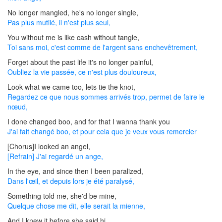
No longer mangled, he's no longer single,
Pas plus mutilé, il n'est plus seul,
You without me is like cash without tangle,
Toi sans moi, c'est comme de l'argent sans enchevêtrement,
Forget about the past life it's no longer painful,
Oubliez la vie passée, ce n'est plus douloureux,
Look what we came too, lets tie the knot,
Regardez ce que nous sommes arrivés trop, permet de faire le
nœud,
I done changed boo, and for that I wanna thank you
J'ai fait changé boo, et pour cela que je veux vous remercier
[Chorus]I looked an angel,
[Refrain] J'ai regardé un ange,
In the eye, and since then I been paralized,
Dans l'œil, et depuis lors je été paralysé,
Something told me, she'd be mine,
Quelque chose me dit, elle serait la mienne,
And I knew it before she said hi,