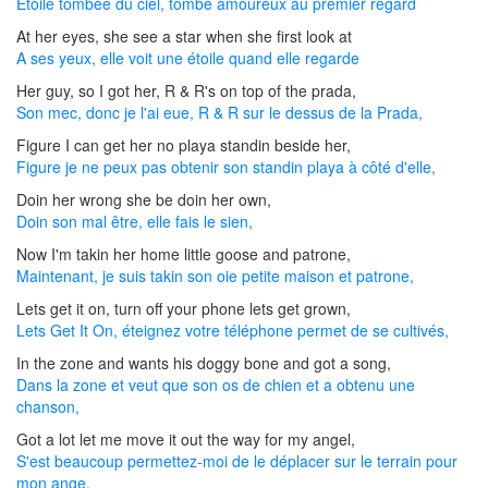
Étoile tombée du ciel, tombé amoureux au premier regard
At her eyes, she see a star when she first look at
A ses yeux, elle voit une étoile quand elle regarde
Her guy, so I got her, R & R's on top of the prada,
Son mec, donc je l'ai eue, R & R sur le dessus de la Prada,
Figure I can get her no playa standin beside her,
Figure je ne peux pas obtenir son standin playa à côté d'elle,
Doin her wrong she be doin her own,
Doin son mal être, elle fais le sien,
Now I'm takin her home little goose and patrone,
Maintenant, je suis takin son oie petite maison et patrone,
Lets get it on, turn off your phone lets get grown,
Lets Get It On, éteignez votre téléphone permet de se cultivés,
In the zone and wants his doggy bone and got a song,
Dans la zone et veut que son os de chien et a obtenu une
chanson,
Got a lot let me move it out the way for my angel,
S'est beaucoup permettez-moi de le déplacer sur le terrain pour
mon ange,