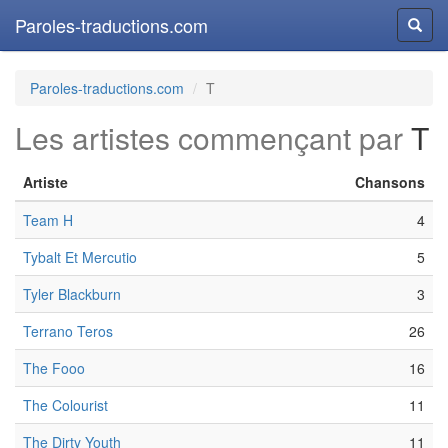
Paroles-traductions.com
Reche
Paroles-traductions.com
T
Les artistes commençant par
T
Artiste
Chansons
Team H
4
Tybalt Et Mercutio
5
Tyler Blackburn
3
Terrano Teros
26
The Fooo
16
The Colourist
11
The Dirty Youth
11