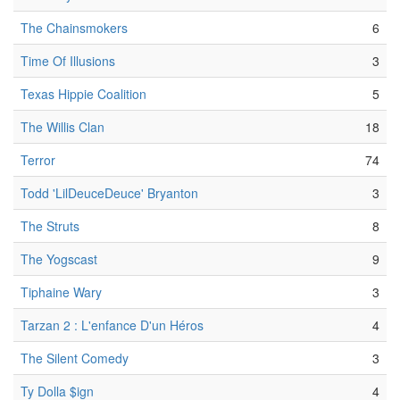
The Chainsmokers
6
Time Of Illusions
3
Texas Hippie Coalition
5
The Willis Clan
18
Terror
74
Todd 'LilDeuceDeuce' Bryanton
3
The Struts
8
The Yogscast
9
Tiphaine Wary
3
Tarzan 2 : L'enfance D'un Héros
4
The Silent Comedy
3
Ty Dolla $ign
4