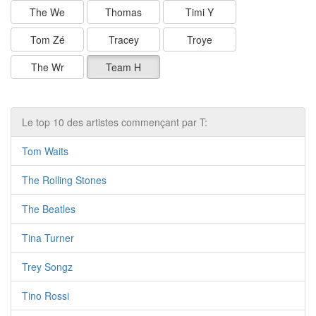
The We
Thomas
Timi Y
Tom Zé
Tracey
Troye
The Wr
Team H
Le top 10 des artistes commençant par T:
Tom Waits
The Rolling Stones
The Beatles
Tina Turner
Trey Songz
Tino Rossi