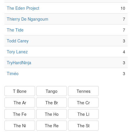
The Eden Project
10
Thierry De Ngangoum
7
The Tide
7
Todd Carey
3
Tory Lanez
4
TryHardNinja
3
Timéo
3
T Bone
Tango
Tennes
The Ar
The Br
The Cr
The Fe
The Ho
The Li
The Ni
The Re
The St